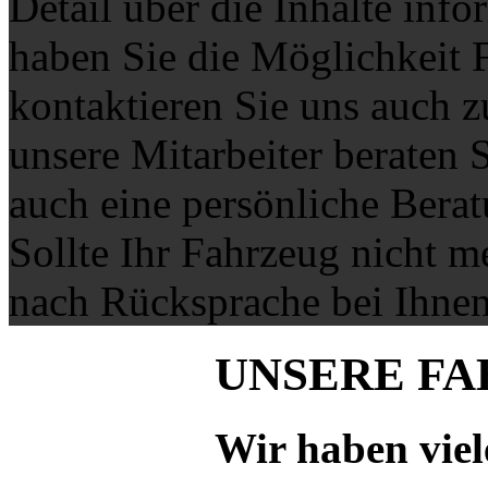
Detail über die Inhalte inf
haben Sie die Möglichkeit F
kontaktieren Sie uns auch 
unsere Mitarbeiter beraten S
auch eine persönliche Bera
Sollte Ihr Fahrzeug nicht me
nach Rücksprache bei Ihnen
UNSERE
FA
Wir haben viel